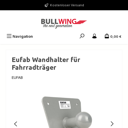
Zum Hauptinhalt springen
Kostenloser Versand
Navigation
0,00 €
Eufab Wandhalter für
Fahrradträger
EUFAB
Bildergalerie überspringen