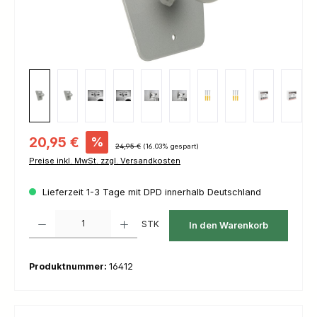
Verkaufspreis:
20,95 €
%
Regulärer Preis:
24,95 €
(16.03% gespart)
Preise inkl. MwSt. zzgl. Versandkosten
Lieferzeit 1-3 Tage mit DPD innerhalb Deutschland
Produkt Anzahl: Gib den gewünschten Wert ein oder benutze die Schaltfl
STK
In den Warenkorb
Produktnummer:
16412