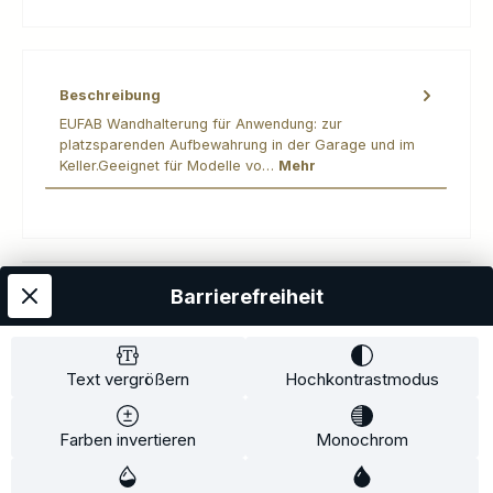
Beschreibung
EUFAB Wandhalterung für Anwendung: zur
platzsparenden Aufbewahrung in der Garage und im
Keller.Geeignet für Modelle vo…
Mehr
Barrierefreiheit
Kostenloser Versand
AGB
Datenschutz
Impressum
Kontakt
Widerrufsrecht
Widerrufsformular
Zahlung und Versand
Text vergrößern
Hochkontrastmodus
Barrierefreiheitserklärung
Farben invertieren
Monochrom
Copyright© 2020-2025 Faventis GmbH. All Rights Reserved