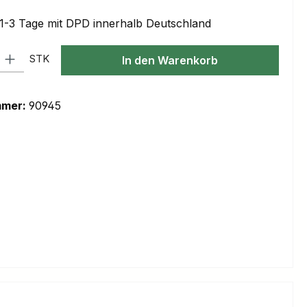
 1-3 Tage mit DPD innerhalb Deutschland
l: Gib den gewünschten Wert ein oder benutze die Schaltflächen um
STK
In den Warenkorb
mmer:
90945