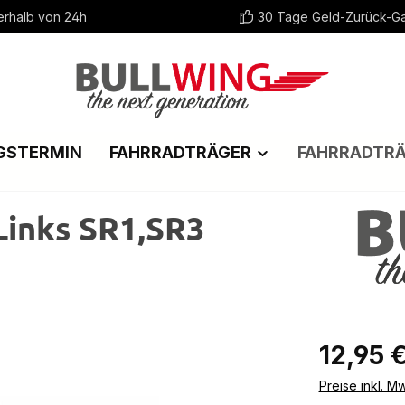
erhalb von 24h
30 Tage Geld-Zurück-Ga
GSTERMIN
FAHRRADTRÄGER
FAHRRADTR
Links SR1,SR3
Regulärer Pr
12,95 
Preise inkl. M